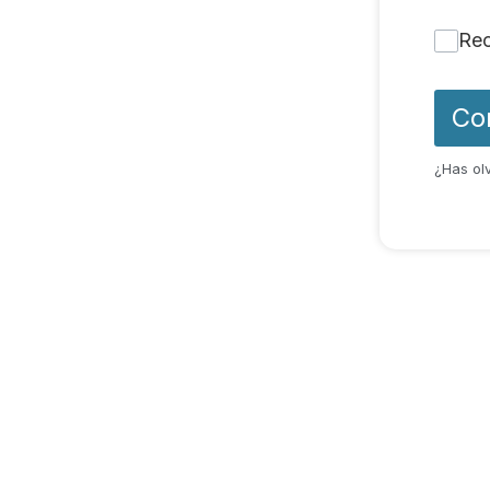
Re
Co
¿Has ol