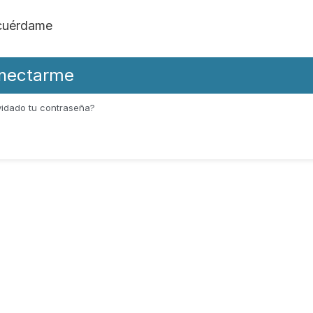
cuérdame
nectarme
vidado tu contraseña?