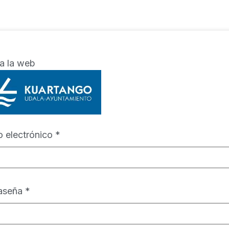
 a la web
o electrónico
*
aseña
*