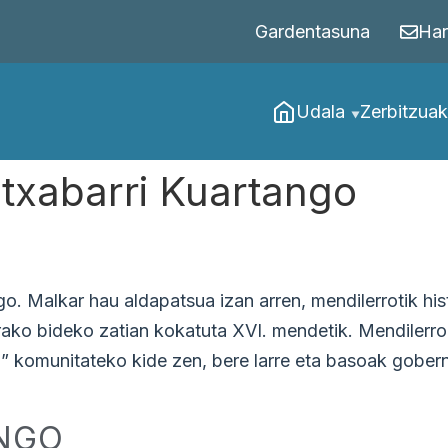
Gardentasuna
Har
Udala
Zerbitzuak
txabarri Kuartango
. Malkar hau aldapatsua izan arren, mendilerrotik histo
orako bideko zatian kokatuta XVI. mendetik. Mendilerr
 komunitateko kide zen, bere larre eta basoak goberna
NGO