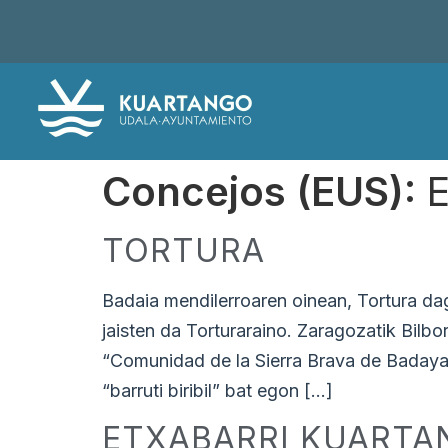
Concejos (EUS):
E
TORTURA
Badaia mendilerroaren oinean, Tortura dago
jaisten da Torturaraino. Zaragozatik Bilb
“Comunidad de la Sierra Brava de Badaya”
“barruti biribil” bat egon […]
ETXABARRI KUARTA