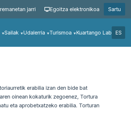
remanetan jarri
Egoitza elektronikoa
Sartu
Sailak
Udalerria
Turismoa
Kuartango Lab
ES
riaurretik erabilia izan den bide bat
oaren oinean kokaturik zegoenez, Tortura
tu eta aprobetxatzeko erabilia. Torturan