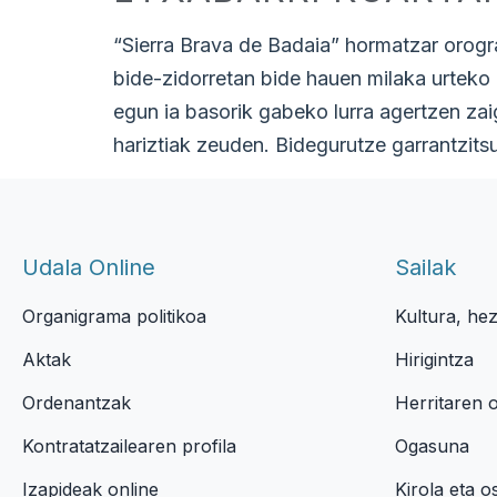
“Sierra Brava de Badaia” hormatzar orograf
bide-zidorretan bide hauen milaka urteko 
egun ia basorik gabeko lurra agertzen za
hariztiak zeuden. Bidegurutze garrantzits
Udala Online
Sailak
Organigrama politikoa
Kultura, he
Aktak
Hirigintza
Ordenantzak
Herritaren 
Kontratatzailearen profila
Ogasuna
Izapideak online
Kirola eta 