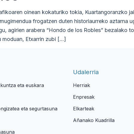
ikoaren oinean kokaturiko tokia, Kuartangoranzko jaitsi
mugimendua frogatzen duten historiaurreko aztarna ugar
igu, agirien arabera “Hondo de los Robles” bezalako t
u moduan, Etxarrin zubi […]
Udalerria
zkuntza eta euskara
Herriak
Enpresak
ongizatea eta segurtasuna
Elkarteak
Añanako Kuadrilla
osasuna