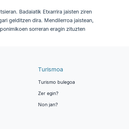
eran. Badaiatik Etxarrira jaisten ziren
i gelditzen dira. Mendilerroa jaistean,
oponimikoen sorreran eragin zituzten
Turismoa
Turismo bulegoa
Zer egin?
Non jan?