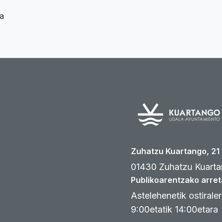
a
Zuhatzu Kuartango, 21
01430 Zuhatzu Kuarta
Publikoarentzako arret
Astelehenetik ostirale
9:00etatik 14:00etara