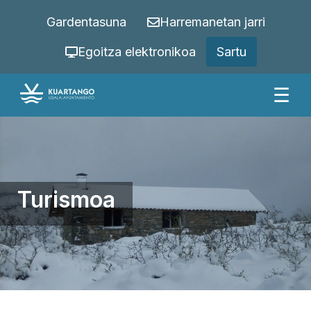
Gardentasuna
Harremanetan jarri
Egoitza elektronikoa
Sartu
☰
Turismoa