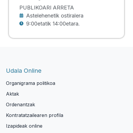
PUBLIKOARI ARRETA
Astelehenetik ostiralera
9:00etatik 14:00etara.
Udala Online
Organigrama politikoa
Aktak
Ordenantzak
Kontratatzailearen profila
Izapideak online