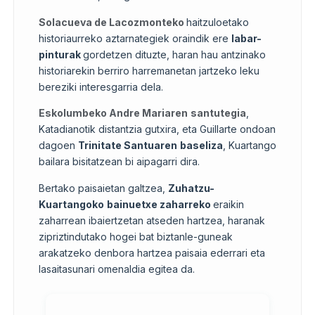
Solacueva de Lacozmonteko
haitzuloetako
historiaurreko aztarnategiek oraindik ere
labar-
pinturak
gordetzen dituzte, haran hau antzinako
historiarekin berriro harremanetan jartzeko leku
bereziki interesgarria dela.
Eskolumbeko Andre Mariaren
santutegia
,
Katadianotik distantzia gutxira, eta Guillarte ondoan
dagoen
Trinitate Santuaren
baseliza
, Kuartango
bailara bisitatzean bi aipagarri dira.
Bertako paisaietan galtzea,
Zuhatzu-
Kuartangoko
bainuetxe zaharreko
eraikin
zaharrean ibaiertzetan atseden hartzea, haranak
zipriztindutako hogei bat biztanle-guneak
arakatzeko denbora hartzea paisaia ederrari eta
lasaitasunari omenaldia egitea da.