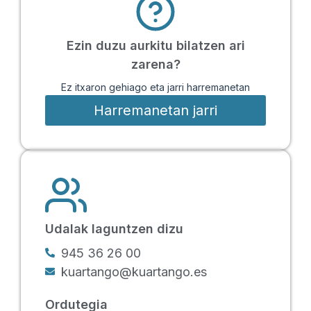
Ezin duzu aurkitu bilatzen ari
zarena?
Ez itxaron gehiago eta jarri harremanetan
Harremanetan jarri
Udalak laguntzen dizu
945 36 26 00
kuartango@kuartango.es
Ordutegia