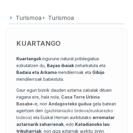
Turismoa
Turismoa
KUARTANGO
Kuartangok
ingurune natural pribilegiatua
ezkutatzen du,
Bayas ibaiak
zeharkatuta eta
Badaia eta Arkamo
mendilerroak eta
Gibijo
mendilerroak babestuta.
Gaur egun bizirik dauden aztarna zabalak dituen
iragana ere, hala nola,
Casa Torre Urbina
Basabe-n
, non
Andagosteko gudua
gela batean
agertzen den (
gaztelaniazko bideoa
/
euskarazko
bideoa
) eta Euskal Herrian aurkitutako
erromatar
aztarnarik zaharrenak
, edo
Katadianoko lau
trikuharriak
, non giza aztarnak aurkitu ziren.