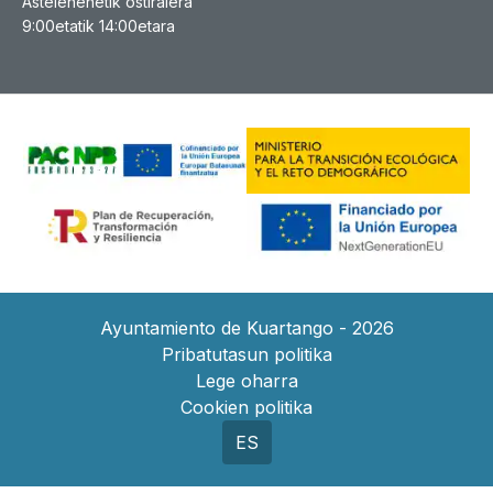
Astelehenetik ostiralera
9:00etatik 14:00etara
Ayuntamiento de Kuartango - 2026
Pribatutasun politika
Lege oharra
Cookien politika
ES