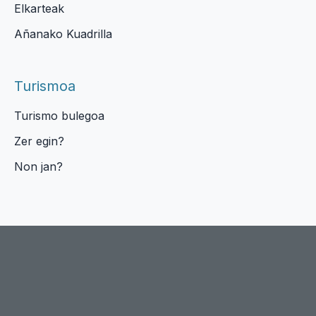
Elkarteak
Añanako Kuadrilla
Turismoa
Turismo bulegoa
Zer egin?
Non jan?