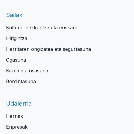
Sailak
Kultura, hezkuntza eta euskara
Hirigintza
Herritaren ongizatea eta segurtasuna
Ogasuna
Kirola eta osasuna
Berdintasuna
Udalerria
Herriak
Enpresak