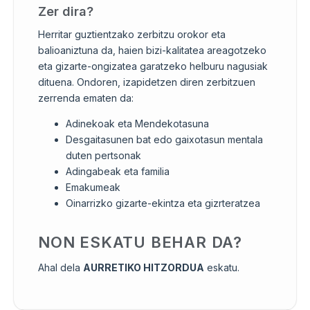
Zer dira?
Herritar guztientzako zerbitzu orokor eta
balioaniztuna da, haien bizi-kalitatea areagotzeko
eta gizarte-ongizatea garatzeko helburu nagusiak
dituena. Ondoren, izapidetzen diren zerbitzuen
zerrenda ematen da:
Adinekoak eta Mendekotasuna
Desgaitasunen bat edo gaixotasun mentala
duten pertsonak
Adingabeak eta familia
Emakumeak
Oinarrizko gizarte-ekintza eta gizrteratzea
NON ESKATU BEHAR DA?
Ahal dela
AURRETIKO HITZORDUA
eskatu.