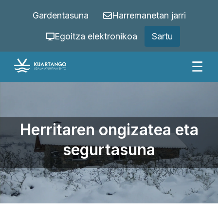
Gardentasuna
Harremanetan jarri
Egoitza elektronikoa
Sartu
☰
Herritaren ongizatea eta
segurtasuna