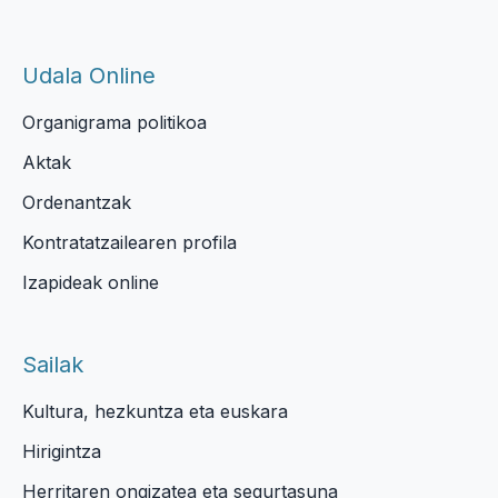
Udala Online
Organigrama politikoa
Aktak
Ordenantzak
Kontratatzailearen profila
Izapideak online
Sailak
Kultura, hezkuntza eta euskara
Hirigintza
Herritaren ongizatea eta segurtasuna