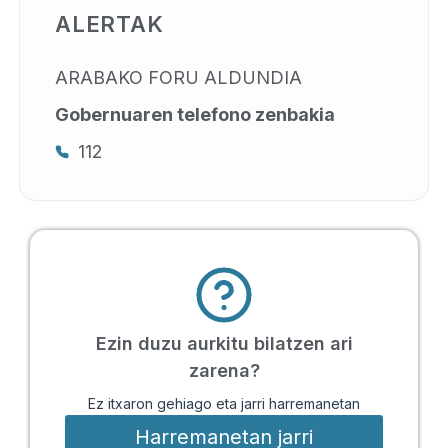
ALERTAK
ARABAKO FORU ALDUNDIA
Gobernuaren telefono zenbakia
112
Ezin duzu aurkitu bilatzen ari
zarena?
Ez itxaron gehiago eta jarri harremanetan
Harremanetan jarri