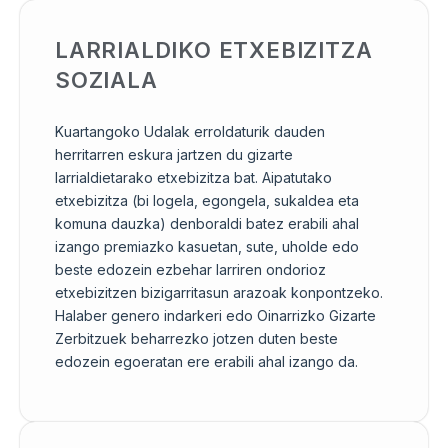
LARRIALDIKO ETXEBIZITZA
SOZIALA
Kuartangoko Udalak erroldaturik dauden
herritarren eskura jartzen du gizarte
larrialdietarako etxebizitza bat. Aipatutako
etxebizitza (bi logela, egongela, sukaldea eta
komuna dauzka) denboraldi batez erabili ahal
izango premiazko kasuetan, sute, uholde edo
beste edozein ezbehar larriren ondorioz
etxebizitzen bizigarritasun arazoak konpontzeko.
Halaber genero indarkeri edo Oinarrizko Gizarte
Zerbitzuek beharrezko jotzen duten beste
edozein egoeratan ere erabili ahal izango da.