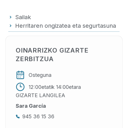
Sailak
Herritaren ongizatea eta segurtasuna
OINARRIZKO GIZARTE
ZERBITZUA
Osteguna
12:00etatik 14:00etara
GIZARTE LANGILEA
Sara García
945 36 15 36