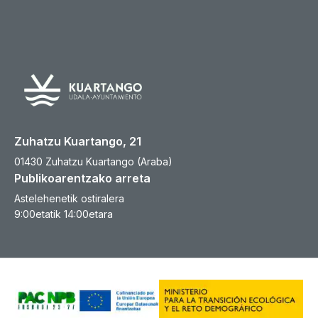
Zuhatzu Kuartango, 21
01430 Zuhatzu Kuartango (Araba)
Publikoarentzako arreta
Astelehenetik ostiralera
9:00etatik 14:00etara