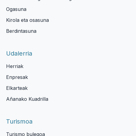
Ogasuna
Kirola eta osasuna
Berdintasuna
Udalerria
Herriak
Enpresak
Elkarteak
Añanako Kuadrilla
Turismoa
Turismo bulegoa