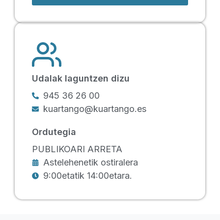
Udalak laguntzen dizu
945 36 26 00
kuartango@kuartango.es
Ordutegia
PUBLIKOARI ARRETA
Astelehenetik ostiralera
9:00etatik 14:00etara.