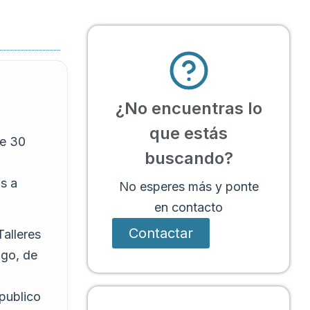
¿No encuentras lo
que estás
de 30
buscando?
s a
No esperes más y ponte
en contacto
Contactar
Talleres
ngo, de
publico