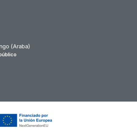
ngo (Araba)
público