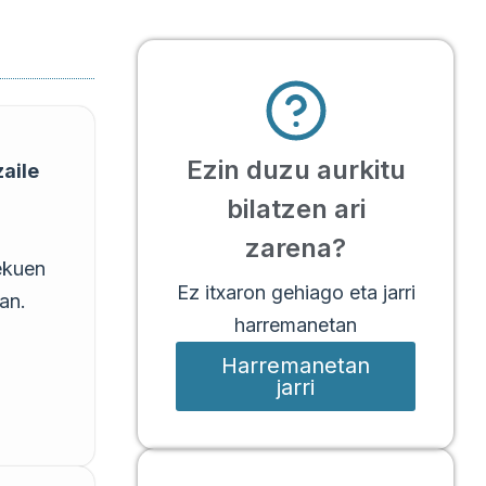
Ezin duzu aurkitu
zaile
bilatzen ari
zarena?
ekuen
Ez itxaron gehiago eta jarri
an.
harremanetan
Harremanetan
jarri