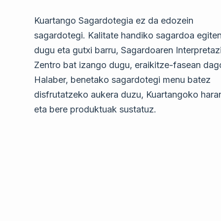
Kuartango Sagardotegia ez da edozein
sagardotegi. Kalitate handiko sagardoa egite
dugu eta gutxi barru, Sagardoaren Interpretaz
Zentro bat izango dugu, eraikitze-fasean dag
Halaber, benetako sagardotegi menu batez
disfrutatzeko aukera duzu, Kuartangoko hara
eta bere produktuak sustatuz.