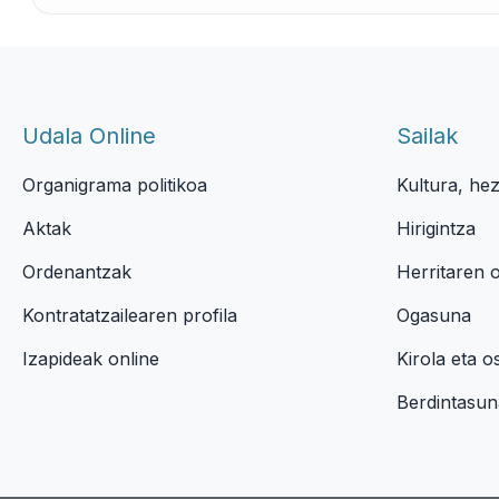
Udala Online
Sailak
Organigrama politikoa
Kultura, he
Aktak
Hirigintza
Ordenantzak
Herritaren 
Kontratatzailearen profila
Ogasuna
Izapideak online
Kirola eta 
Berdintasun