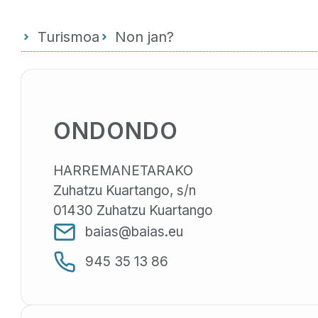
Turismoa
Non jan?
ONDONDO
HARREMANETARAKO
Zuhatzu Kuartango, s/n
01430 Zuhatzu Kuartango
baias@baias.eu
945 35 13 86