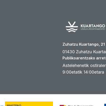
Zuhatzu Kuartango, 21
01430 Zuhatzu Kuarta
Publikoarentzako arret
Astelehenetik ostirale
9:00etatik 14:00etara