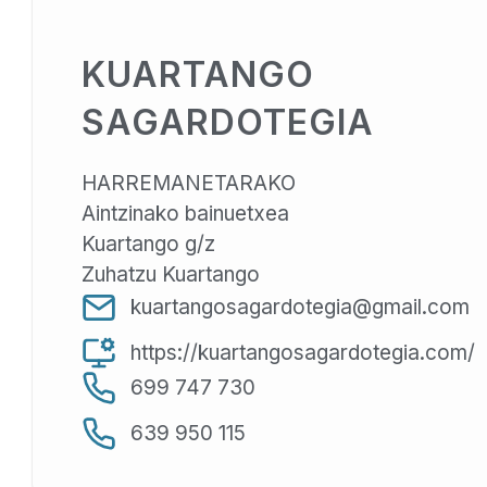
KUARTANGO
SAGARDOTEGIA
HARREMANETARAKO
Aintzinako bainuetxea
Kuartango g/z
Zuhatzu Kuartango
kuartangosagardotegia@gmail.com
https://kuartangosagardotegia.com/
699 747 730
639 950 115