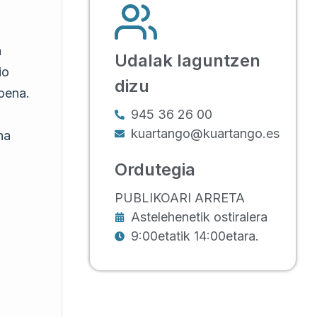
n
Udalak laguntzen
io
dizu
oena.
945 36 26 00
kuartango@kuartango.es
na
Ordutegia
PUBLIKOARI ARRETA
Astelehenetik ostiralera
9:00etatik 14:00etara.