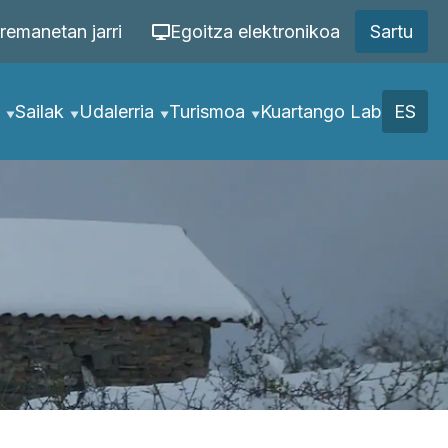
remanetan jarri
Egoitza elektronikoa
Sartu
Sailak
Udalerria
Turismoa
Kuartango Lab
ES