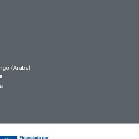
ngo (Araba)
a
ra