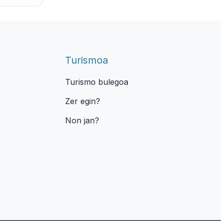
Turismoa
Turismo bulegoa
Zer egin?
Non jan?