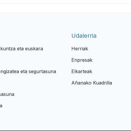
Udalerria
zkuntza eta euskara
Herriak
Enpresak
ongizatea eta segurtasuna
Elkarteak
Añanako Kuadrilla
osasuna
a