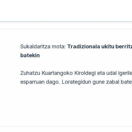
Sukaldaritza mota:
Tradizionala ukitu berrit
batekin
Zuhatzu Kuartangoko Kiroldegi eta udal igeril
esparruan dago. Lorategidun gune zabal bate