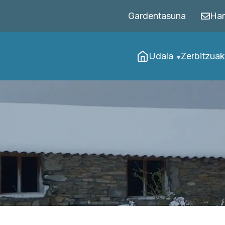
Gardentasuna
Har
Udala
Zerbitzuak