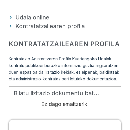
Udala online
Kontratatzailearen profila
KONTRATATZAILEAREN PROFILA
Kontratazio Agintaritzaren Profila Kuartangoko Udalak
kontratu publikoei buruzko informazio guztia argitaratzen
duen espazioa da: lizitazio irekiak, esleipenak, baldintzak
eta administrazio-kontratazioari lotutako dokumentazioa.
Ez dago emaitzarik.