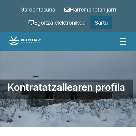
Gardentasuna
Harremanetan jarri
Egoitza elektronikoa
Sartu
☰
Kontratatzailearen profila