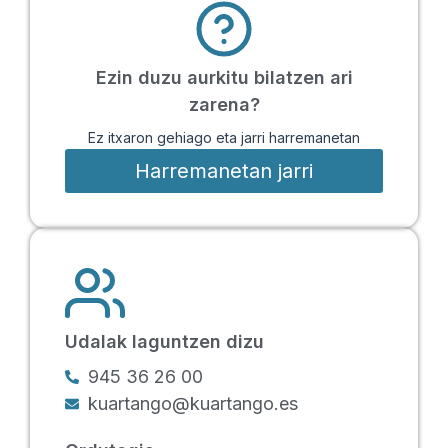
Ezin duzu aurkitu bilatzen ari
zarena?
Ez itxaron gehiago eta jarri harremanetan
Harremanetan jarri
Udalak laguntzen dizu
945 36 26 00
kuartango@kuartango.es