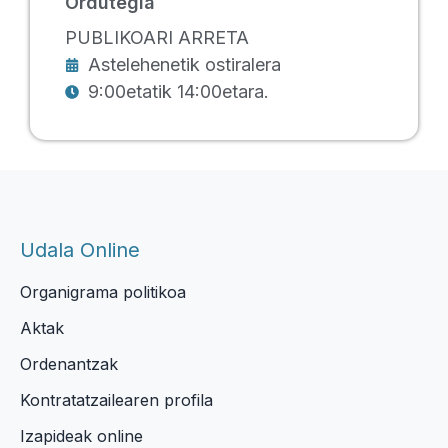
Ordutegia
PUBLIKOARI ARRETA
Astelehenetik ostiralera
9:00etatik 14:00etara.
Udala Online
Organigrama politikoa
Aktak
Ordenantzak
Kontratatzailearen profila
Izapideak online