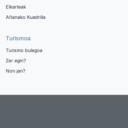
Elkarteak
Añanako Kuadrilla
Turismoa
Turismo bulegoa
Zer egin?
Non jan?