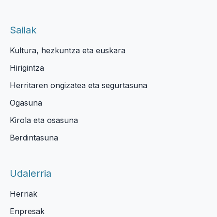
Sailak
Kultura, hezkuntza eta euskara
Hirigintza
Herritaren ongizatea eta segurtasuna
Ogasuna
Kirola eta osasuna
Berdintasuna
Udalerria
Herriak
Enpresak