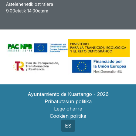
Astelehenetik ostiralera
9:00etatik 14:00etara
Ayuntamiento de Kuartango - 2026
Pribatutasun politika
Lege oharra
Cookien politika
ES