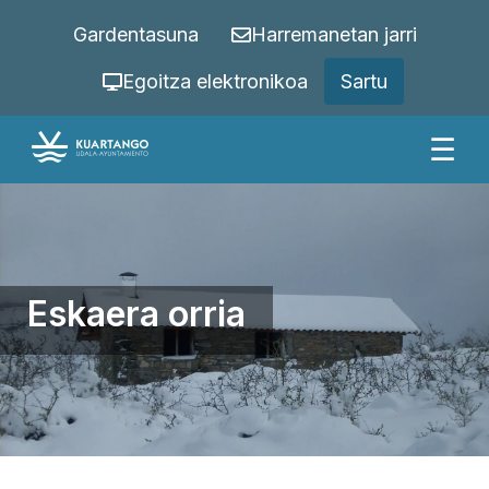
Gardentasuna
Harremanetan jarri
Egoitza elektronikoa
Sartu
☰
Eskaera orria