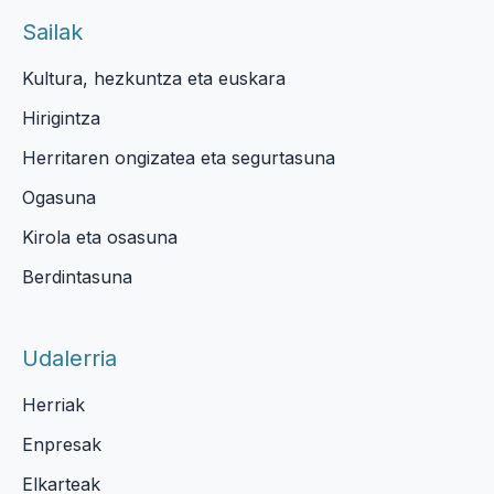
Sailak
Kultura, hezkuntza eta euskara
Hirigintza
Herritaren ongizatea eta segurtasuna
Ogasuna
Kirola eta osasuna
Berdintasuna
Udalerria
Herriak
Enpresak
Elkarteak