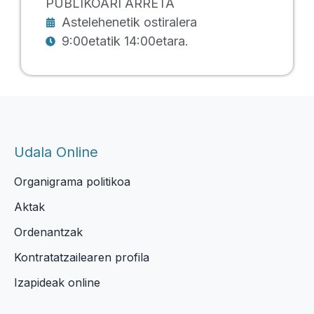
PUBLIKOARI ARRETA
Astelehenetik ostiralera
9:00etatik 14:00etara.
Udala Online
Organigrama politikoa
Aktak
Ordenantzak
Kontratatzailearen profila
Izapideak online