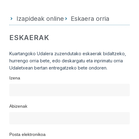
Izapideak online
Eskaera orria
ESKAERAK
Kuartangoko Udalera zuzendutako eskaerak bidaltzeko,
hurrengo orria bete, edo deskargatu eta inprimatu orria
Udaletxean bertan entregatzeko bete ondoren.
Izena
Abizenak
Posta elektronikoa