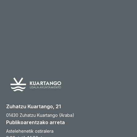
Zuhatzu Kuartango, 21
01430 Zuhatzu Kuartango (Araba)
Publikoarentzako arreta
Astelehenetik ostiralera