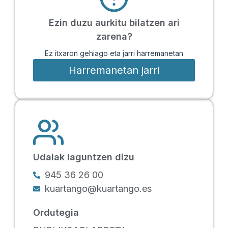
Ezin duzu aurkitu bilatzen ari
zarena?
Ez itxaron gehiago eta jarri harremanetan
Harremanetan jarri
Udalak laguntzen dizu
945 36 26 00
kuartango@kuartango.es
Ordutegia