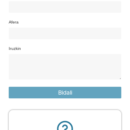
Afera
Iruzkin
Bidali