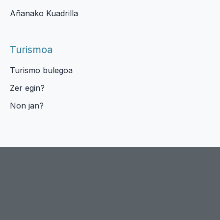
Añanako Kuadrilla
Turismoa
Turismo bulegoa
Zer egin?
Non jan?