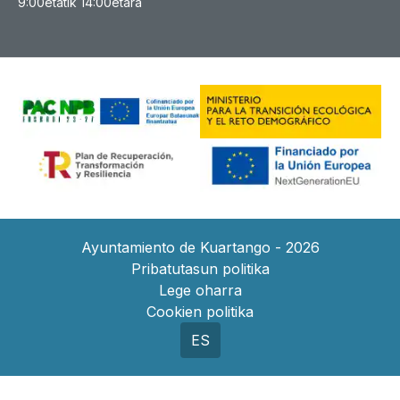
9:00etatik 14:00etara
Ayuntamiento de Kuartango - 2026
Pribatutasun politika
Lege oharra
Cookien politika
ES