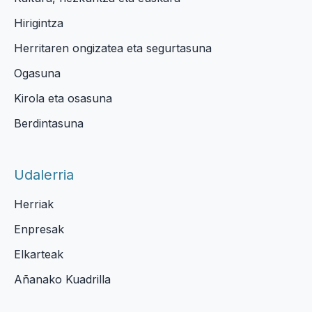
Hirigintza
Herritaren ongizatea eta segurtasuna
Ogasuna
Kirola eta osasuna
Berdintasuna
Udalerria
Herriak
Enpresak
Elkarteak
Añanako Kuadrilla