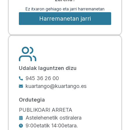
Ez itxaron gehiago eta jarri harremanetan
Harremanetan jarri
Udalak laguntzen dizu
945 36 26 00
kuartango@kuartango.es
Ordutegia
PUBLIKOARI ARRETA
Astelehenetik ostiralera
9:00etatik 14:00etara.