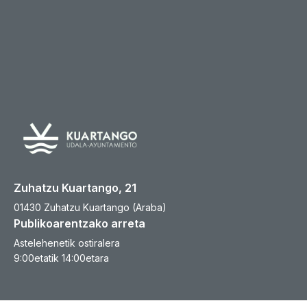
Zuhatzu Kuartango, 21
01430 Zuhatzu Kuartango (Araba)
Publikoarentzako arreta
Astelehenetik ostiralera
9:00etatik 14:00etara