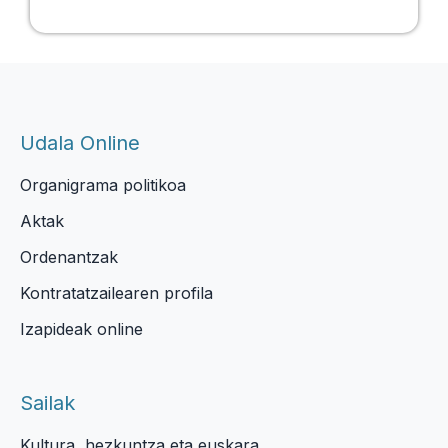
Udala Online
Organigrama politikoa
Aktak
Ordenantzak
Kontratatzailearen profila
Izapideak online
Sailak
Kultura, hezkuntza eta euskara