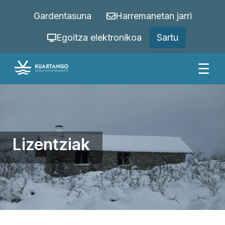
Gardentasuna
Harremanetan jarri
Egoitza elektronikoa
Sartu
☰
Lizentziak