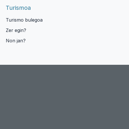
Turismoa
Turismo bulegoa
Zer egin?
Non jan?