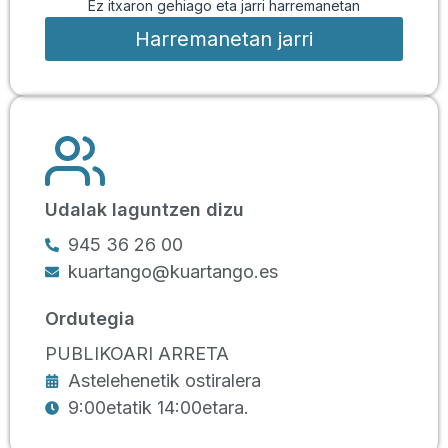
Ez itxaron gehiago eta jarri harremanetan
Harremanetan jarri
Udalak laguntzen dizu
945 36 26 00
kuartango@kuartango.es
Ordutegia
PUBLIKOARI ARRETA
Astelehenetik ostiralera
9:00etatik 14:00etara.