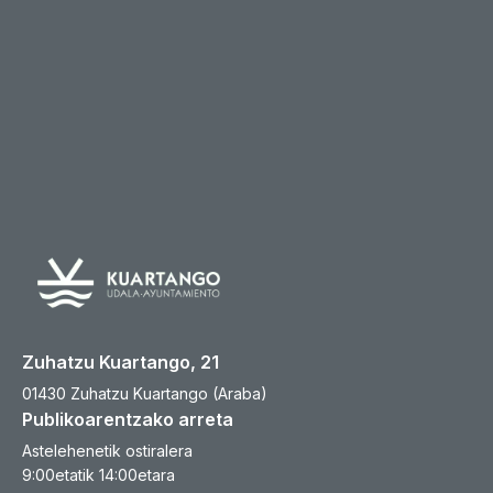
Zuhatzu Kuartango, 21
01430 Zuhatzu Kuartango (Araba)
Publikoarentzako arreta
Astelehenetik ostiralera
9:00etatik 14:00etara