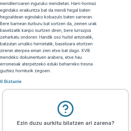
mendilerroaren inguruko mendietan. Harri-hormaz
egindako eraikuntza bat da mendi hegal baten
hegoaldean egindako kobazulo baten sarreran.
Bere barnean iturburu bat sortzen da, zeinen urak
baselizatik kanpo isurtzen diren, bere lurrazpia
zeharkatu ondoren. Handik oso hurbil antzinatik,
batzutan urrutiko herrietatik, baselizara etortzen
zirenei aterpea eman zien etxe bat dago. XVIII.
mendeko dokumentuen arabera, etxe hau
erromesak aterpetzeko eduki beharreko tresna
guztiez horniturik zegoen.
6 Biztanle
Ezin duzu aurkitu bilatzen ari zarena?