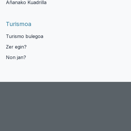
Añanako Kuadrilla
Turismoa
Turismo bulegoa
Zer egin?
Non jan?