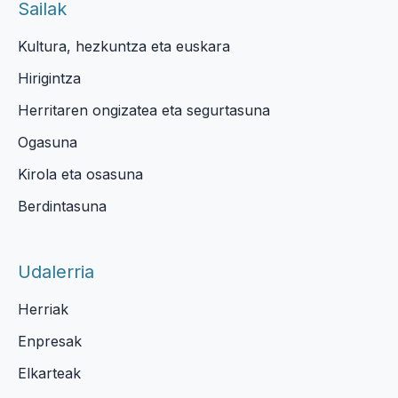
Sailak
Kultura, hezkuntza eta euskara
Hirigintza
Herritaren ongizatea eta segurtasuna
Ogasuna
Kirola eta osasuna
Berdintasuna
Udalerria
Herriak
Enpresak
Elkarteak