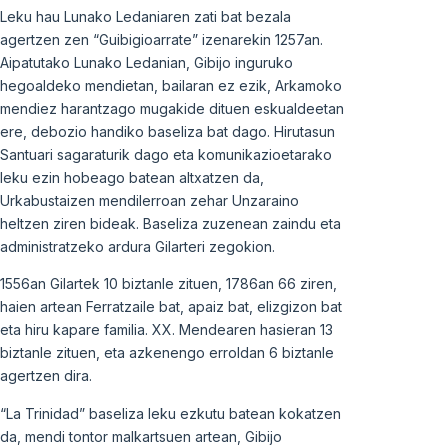
Leku hau Lunako Ledaniaren zati bat bezala
agertzen zen “Guibigioarrate” izenarekin 1257an.
Aipatutako Lunako Ledanian, Gibijo inguruko
hegoaldeko mendietan, bailaran ez ezik, Arkamoko
mendiez harantzago mugakide dituen eskualdeetan
ere, debozio handiko baseliza bat dago. Hirutasun
Santuari sagaraturik dago eta komunikazioetarako
leku ezin hobeago batean altxatzen da,
Urkabustaizen mendilerroan zehar Unzaraino
heltzen ziren bideak. Baseliza zuzenean zaindu eta
administratzeko ardura Gilarteri zegokion.
1556an Gilartek 10 biztanle zituen, 1786an 66 ziren,
haien artean Ferratzaile bat, apaiz bat, elizgizon bat
eta hiru kapare familia. XX. Mendearen hasieran 13
biztanle zituen, eta azkenengo erroldan 6 biztanle
agertzen dira.
“La Trinidad” baseliza leku ezkutu batean kokatzen
da, mendi tontor malkartsuen artean, Gibijo