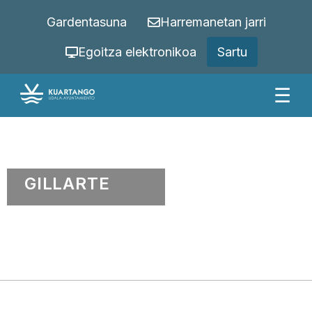
Gardentasuna
Harremanetan jarri
Egoitza elektronikoa
Sartu
☰
GILLARTE