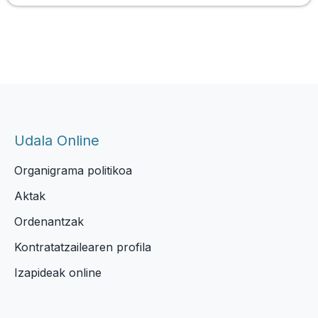
Udala Online
Organigrama politikoa
Aktak
Ordenantzak
Kontratatzailearen profila
Izapideak online